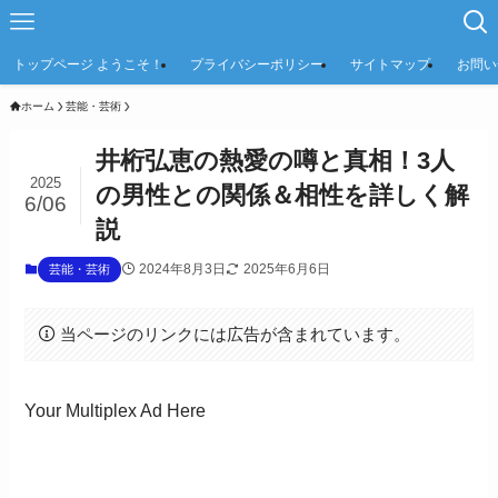
トップページ ようこそ！
プライバシーポリシー
サイトマップ
お問い
ホーム
芸能・芸術
井桁弘恵の熱愛の噂と真相！3人
2025
の男性との関係＆相性を詳しく解
6/06
説
2024年8月3日
2025年6月6日
芸能・芸術
当ページのリンクには広告が含まれています。
Your Multiplex Ad Here