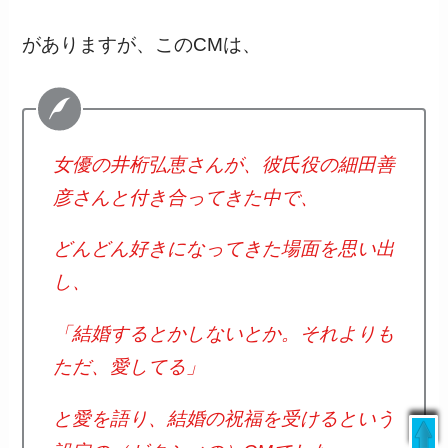
がありますが、このCMは、
女優の井桁弘恵さんが、彼氏役の細田善
彦さんと付き合ってきた中で、
どんどん好きになってきた場面を思い出
し、
「結婚するとかしないとか。それよりも
ただ、愛してる」
と愛を語り、結婚の祝福を受けるという
livedoor
/
日本テレビ
/
ウェザーニュース
/