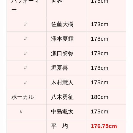
パフォーマ
世界
175cm
ー
〃
佐藤大樹
173cm
〃
澤本夏輝
178cm
〃
瀬口黎弥
178cm
〃
堀夏喜
178cm
〃
木村慧人
175cm
ボーカル
八木勇征
180cm
〃
中島颯太
175cm
平 均
176.75cm