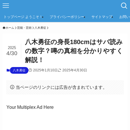
トップページ ようこそ！
プライバシーポリシー
サイトマップ
お問い
ホーム
芸能・芸術
八木勇征
八木勇征の身長180cmはサバ読み
2025
の数字？噂の真相を分かりやすく
4/30
解説！
2025年1月10日
2025年4月30日
八木勇征
当ページのリンクには広告が含まれています。
Your Multiplex Ad Here