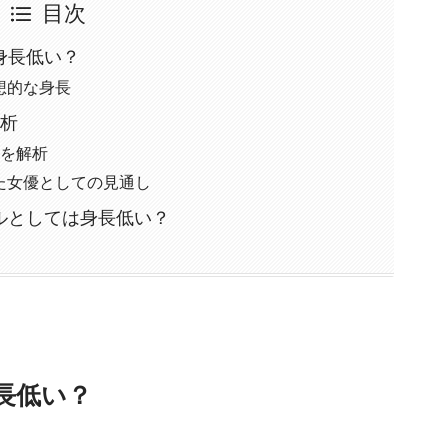
目次
身長低い？
想的な身長
解析
性を解析
た女優としての見通し
ルとしては身長低い？
長低い？