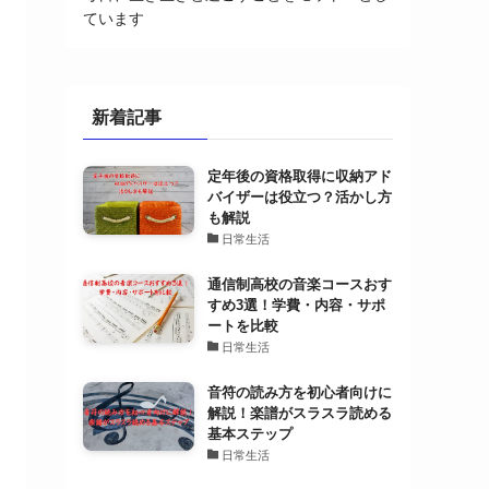
ています
新着記事
定年後の資格取得に収納アド
バイザーは役立つ？活かし方
も解説
日常生活
通信制高校の音楽コースおす
すめ3選！学費・内容・サポ
ートを比較
日常生活
音符の読み方を初心者向けに
解説！楽譜がスラスラ読める
基本ステップ
日常生活