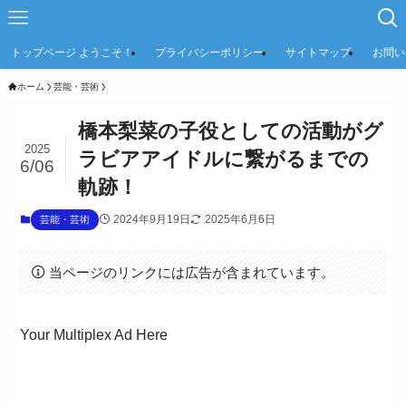
トップページ ようこそ！
プライバシーポリシー
サイトマップ
お問い
ホーム
芸能・芸術
橋本梨菜の子役としての活動がグ
2025
ラビアアイドルに繋がるまでの
6/06
軌跡！
2024年9月19日
2025年6月6日
芸能・芸術
当ページのリンクには広告が含まれています。
Your Multiplex Ad Here