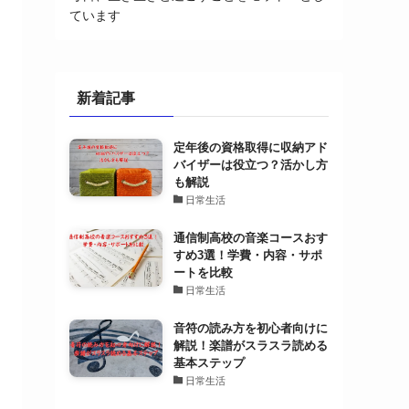
ています
新着記事
定年後の資格取得に収納アド
バイザーは役立つ？活かし方
も解説
日常生活
通信制高校の音楽コースおす
すめ3選！学費・内容・サポ
ートを比較
日常生活
音符の読み方を初心者向けに
解説！楽譜がスラスラ読める
基本ステップ
日常生活