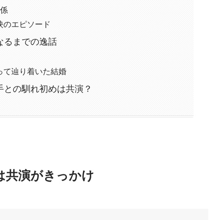
関係
映のエピソード
なるまでの逸話
って辿り着いた結婚
手との馴れ初めは共演？
は共演がきっかけ