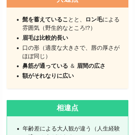
髭を蓄えているこ
とと、
ロン毛
による
雰囲気（野生的なところ!?）
眉毛は比較的長い
口の形（適度な大きさで、唇の厚さが
ほぼ同じ）
鼻筋が通っている
＆
眉間の広さ
額がそれなりに広い
相違点
年齢差による大人観が違う（人生経験