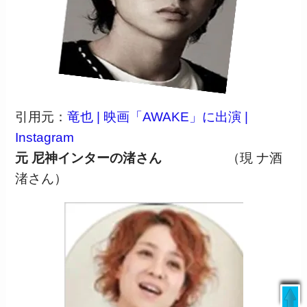
引用元：
竜也 | 映画「AWAKE」に出演 |
Instagram
元 尼神インターの渚さん
（現 ナ酒
渚さん）
livedoor
/
日本テレビ
/
ウェザーニュース
/