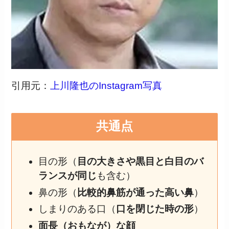
引用元：
上川隆也のInstagram写真
共通点
目の形（
目の大きさや黒目と白目のバ
ランスが同じ
も含む）
鼻の形（
比較的鼻筋が通った高い鼻
）
しまりのある口（
口を閉じた時の形
）
面長（おもなが）な顔