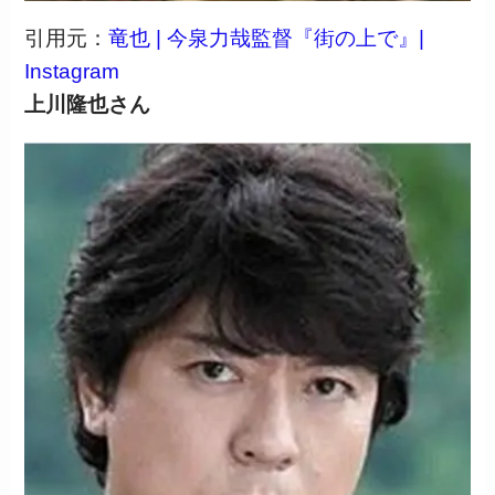
引用元：
竜也 | 今泉力哉監督『街の上で』|
Instagram
上川隆也さん