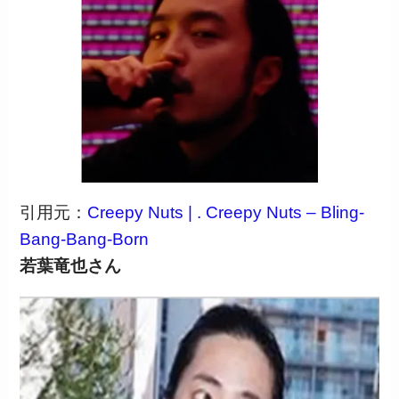
引用元：
Creepy Nuts | . Creepy Nuts – Bling-
Bang-Bang-Born
若葉竜也さん