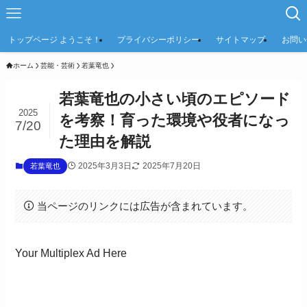
トップページ ようこそ！
プライバシーポリシー
サイトマップ
お問い
ホーム
芸能・芸術
若葉竜也
若葉竜也の小さい頃のエピソード
2025
を考察！育った環境や役者になっ
7/20
た理由を解説
2025年3月3日
2025年7月20日
若葉竜也
当ページのリンクには広告が含まれています。
Your Multiplex Ad Here