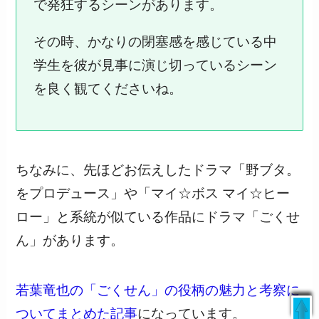
で発狂するシーンがあります。
その時、かなりの閉塞感を感じている中
学生を彼が見事に演じ切っているシーン
を良く観てくださいね。
ちなみに、先ほどお伝えしたドラマ「野ブタ。
をプロデュース」や「マイ☆ボス マイ☆ヒー
ロー」と系統が似ている作品にドラマ「ごくせ
ん」があります。
若葉竜也の「ごくせん」の役柄の魅力と考察に
livedoor
/
ついてまとめた記事
になっています。
日本テレビ
/
ウェザーニュース
/