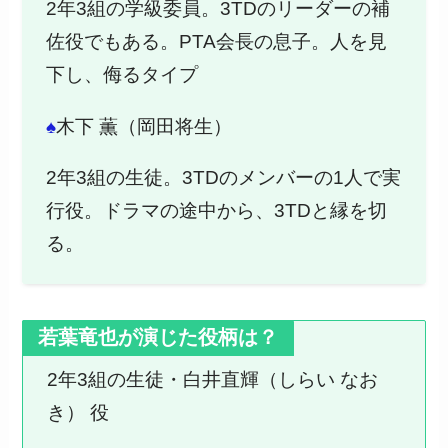
2年3組の学級委員。3TDのリーダーの補
佐役でもある。PTA会長の息子。人を見
下し、侮るタイプ
♠
木下 薫（岡田将生）
2年3組の生徒。3TDのメンバーの1人で実
行役。ドラマの途中から、3TDと縁を切
る。
若葉竜也が演じた役柄は？
2年3組の生徒・白井直輝（しらい なお
き） 役