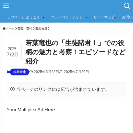
トップページ ようこそ！
プライバシーポリシー
サイトマップ
お問い
ホーム
芸能・芸術
若葉竜也
若葉竜也の「生徒諸君！」での役
2025
柄の魅力と考察！エピソードなど
7/20
紹介
2025年3月28日
2025年7月20日
若葉竜也
当ページのリンクには広告が含まれています。
Your Multiplex Ad Here