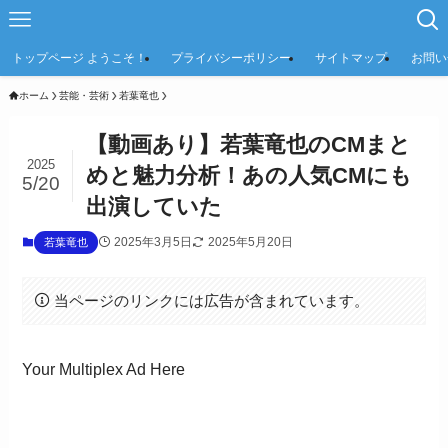
トップページ ようこそ！
プライバシーポリシー
サイトマップ
お問い
ホーム
芸能・芸術
若葉竜也
【動画あり】若葉竜也のCMまと
2025
めと魅力分析！あの人気CMにも
5/20
出演していた
2025年3月5日
2025年5月20日
若葉竜也
当ページのリンクには広告が含まれています。
Your Multiplex Ad Here