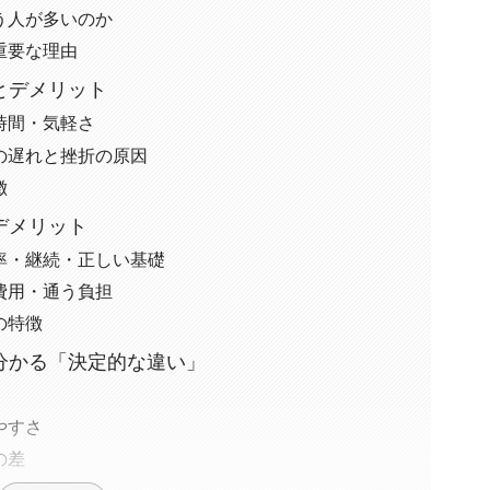
う人が多いのか
重要な理由
とデメリット
時間・気軽さ
の遅れと挫折の原因
徴
デメリット
率・継続・正しい基礎
費用・通う負担
の特徴
分かる「決定的な違い」
やすさ
の差